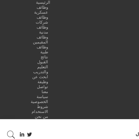
الرئيسية
وظائف
عسكرية
وظائف
شركات
وظائف
مدنية
وظائف
المقيمين
وظائف
طبية
نتائج
القبول
التعليم
والتدريب
ابحث عن
وظيفة
تواصل
معنا
سياسة
الخصوصية
شروط
الاستخدام
من نحن
ل