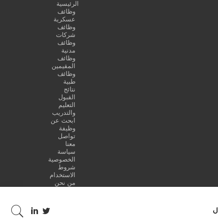
الرئيسية
وظائف
عسكرية
وظائف
شركات
وظائف
مدنية
وظائف
المقيمين
وظائف
طبية
نتائج
القبول
التعليم
والتدريب
ابحث عن
وظيفة
تواصل
معنا
سياسة
الخصوصية
شروط
الاستخدام
من نحن
ل