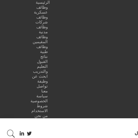
الرئيسية
وظائف
عسكرية
وظائف
شركات
وظائف
مدنية
وظائف
المقيمين
وظائف
طبية
نتائج
القبول
التعليم
والتدريب
ابحث عن
وظيفة
تواصل
معنا
سياسة
الخصوصية
شروط
الاستخدام
من نحن
ل