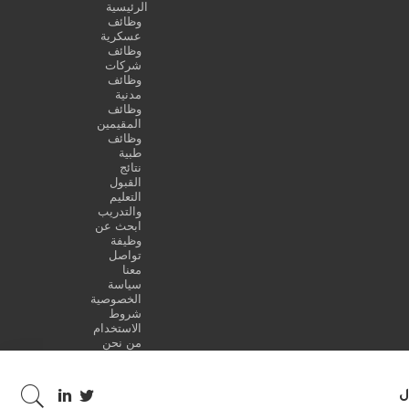
الرئيسية
وظائف
عسكرية
وظائف
شركات
وظائف
مدنية
وظائف
المقيمين
وظائف
طبية
نتائج
القبول
التعليم
والتدريب
ابحث عن
وظيفة
تواصل
معنا
سياسة
الخصوصية
شروط
الاستخدام
من نحن
ل