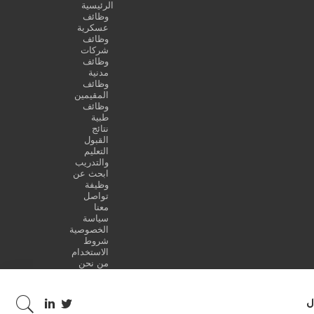
الرئيسية
وظائف
عسكرية
وظائف
شركات
وظائف
مدنية
وظائف
المقيمين
وظائف
طبية
نتائج
القبول
التعليم
والتدريب
ابحث عن
وظيفة
تواصل
معنا
سياسة
الخصوصية
شروط
الاستخدام
من نحن
ل