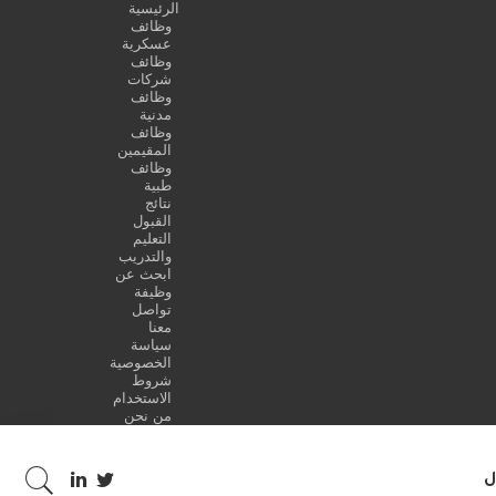
الرئيسية
وظائف
عسكرية
وظائف
شركات
وظائف
مدنية
وظائف
المقيمين
وظائف
طبية
نتائج
القبول
التعليم
والتدريب
ابحث عن
وظيفة
تواصل
معنا
سياسة
الخصوصية
شروط
الاستخدام
من نحن
ل