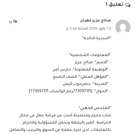
تعليق 1
رد
صالح عزيز قهران
:
13 مايو، 2026 الساعة 2:44 م
*السيـرة الذاتيـة*
*المعلومات الشخصية*
– *الاسم*: صالح عزيز
– *الوظيفة المطلوبة*: حارس أمن
– *المؤهل العلمي*: الصف التاسع
– *المدينة*: حضرموت اليمن
– *الجوال*: [773097111رقم الواتساب 773097111]
*الملخص المهني*
شاب ملتزم ومنضبط أبحث عن فرصة عمل في مجال
الحراسة. أتميز باليقظة وتحمل المسؤولية والالتزام
بالتعليمات. لدي خبرة عملية في السوق والترتيب والتعامل