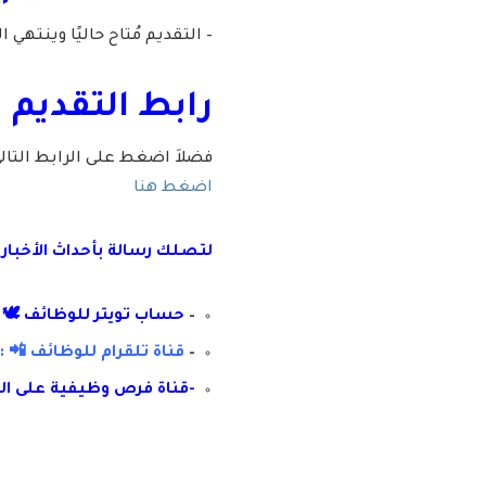
– التقديم مُتاح حاليًا وينتهي التقديم يوم الأحد ب
رابط التقديم 
فضلاَ اضغط على الرابط التا
اضغط هنا
لتصلك رسال
ة
ب
أ
حداث الأخبار
–
حساب تويتر للوظائف 🕊 :
–
قناة تلقرام للوظائف 📲 : 
-قناة فرص وظيفية على ال