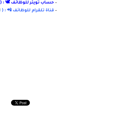
–
حساب تويتر للوظائف 🕊 : (
–
قناة تلقرام للوظائف 📲 : (
ا