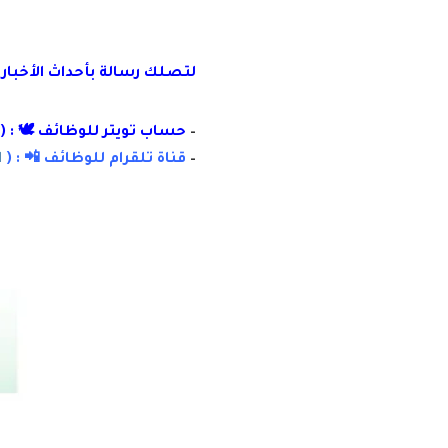
لتصلك رسال
ة
ب
أ
حداث الأخبار
–
حساب تويتر للوظائف 🕊 : (
–
قناة تلقرام للوظائف 📲 : (
ا