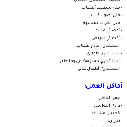
– طبيب استشاري عظام.
– فني تخطيط أعصاب.
– فني تصوير قلب.
– فني أطراف صناعية.
– أخصائي قبالة.
– أخصائي تمريض.
– استشاري مخ وأعصاب.
– استشاري طوارئ.
– استشاري جهاز هضمي ومناظير.
– استشاري أطفال عام.
أماكن العمل:
– حفر الباطن.
– وادي الدواسر.
– خميس مشيط.
– نجران.