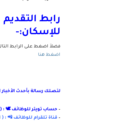
رابط التقديم 
للإسكان:-
فضلاَ اضغط على الرابط التا
اضغط هنا
لتصلك رسالة
بأ
حدث الأخبار 
–
حساب تويتر للوظائف 🕊 : (
–
قناة تلقرام للوظائف 📲 : (
ا