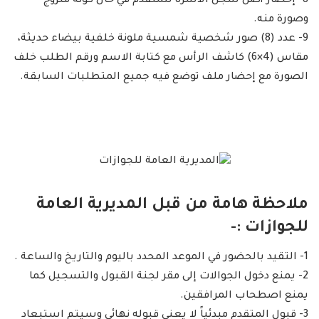
8- إحضار أصل سجل الأسرة للمتقدم في حال كونه متزوج
وصورة منه.
9- عدد (8) صور شخصية شمسية ملونة خلفية بيضاء حديثة،
مقاس (4×6) كاشف الرأس مع كتابة الاسم ورقم الطلب خلف
الصورة مع إحضار ملف توضع فيه جميع المتطلبات السابقة.
ملاحظة هامة من قبل المديرية العامة
للجوازات :-
1- التقيد بالحضور في الموعد المحدد باليوم والتاريخ والساعة .
2- يمنع دخول الجوالات إلى مقر لجنة القبول والتسجيل كما
يمنع اصطحاب المرافقين.
3- قبول المتقدم مبدئياً لا يعني قبوله نهائي وسيتم استبعاد