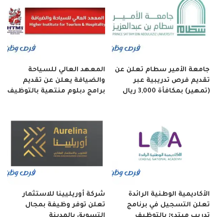
جامعة الأمير سطام تعلن عن
المعهد العالي للسياحة
تقديم فرص تدريبية عبر
والضيافة يعلن عن تقديم
(تمهير) بمكافأة 3,000 ريال
برامج دبلوم منتهية بالتوظيف
الأكاديمية الوطنية الرائدة
شركة أوريليينا للاستثمار
تعلن التسجيل في برنامج
تعلن توفر وظيفة بمجال
تدريب مبتدئ بالتوظيف
التسويق بالمدينة