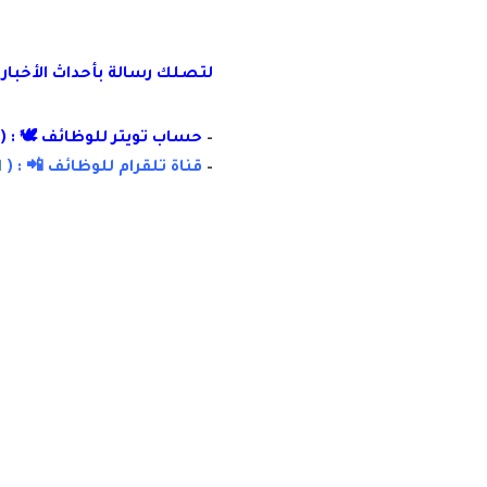
لتصلك رسال
ة
ب
أ
حداث الأخبار
–
حساب تويتر للوظائف 🕊 : (
–
قناة تلقرام للوظائف 📲 : (
ا