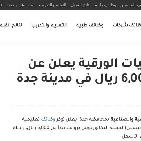
ف المقيمين
وظائف طبية
نتائج القبول
التعليم والتدريب
ابحث عن وظيفة
تو
ظائف شركات
وظائف طبية
التعليم والتدريب
نتائج القبو
يات الورقية يعلن عن
قية والصناعية
بمحافظة جدة يعلن توفر
وظائف
تعليمية
وهندسية تدريبية شاغرة (للجنسين) لحملة البكالوريوس برواتب تبدأ من 6,000 ريال، و ذلك
 الأسفل