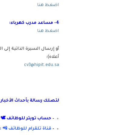
اضغط هنا
4- مساعد مدرب كهرباء:
اضغط هنا
أو إرسال السيرة الذاتية إلى الب
أعلاه):
cv3@hipit.edu.sa
لتصلك رسال
ة
ب
أ
حداث الأخبار
–
حساب تويتر للوظائف 🕊 :
–
قناة تلقرام للوظائف 📲 : 