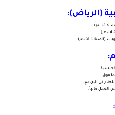
بية (الرياض):
هر).
لمدة: 4 أشهر).
: