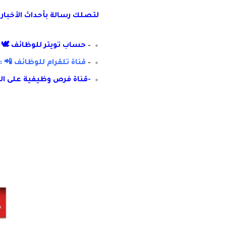
لتصلك رسال
ة
ب
أ
حداث الأخبار
–
حساب تويتر للوظائف 🕊 :
–
قناة تلقرام للوظائف 📲 : 
-قناة فرص وظيفية على ال