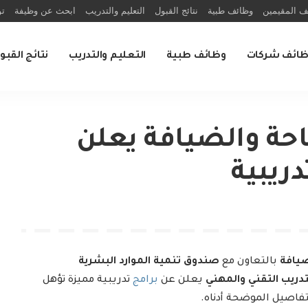
ف المقيمين
وظائف طبية
نتائج القبول
التعليم والتدريب
ابحث عن وظيفة
تو
ظائف شركات
وظائف طبية
التعليم والتدريب
نتائج القبو
احة والضيافة يعلن
ريبية
ضيافة
بالتعاون مع
صندوق تنمية الموارد البشرية
دريب التقني والمهني
يعلن عن
برامج
تدريبية مميزة تؤهل
تفاصيل الموضحة أدناه.