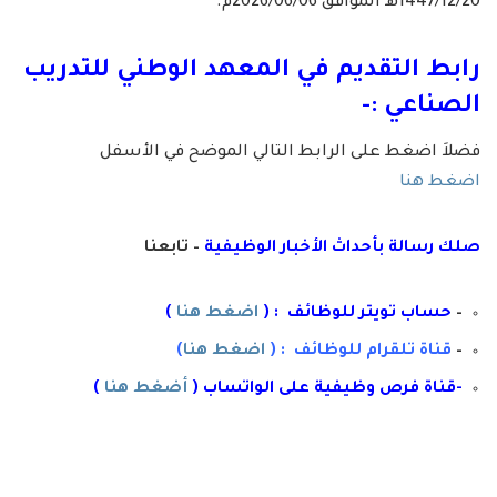
1447/12/20هـ الموافق 2026/06/06م.
رابط التقديم في
المعهد الوطني للتدريب
الصناعي
:-
فضلاَ اضغط على الرابط التالي الموضح في الأسفل
اضغط هنا
صلك رسال
ة
ب
أ
حداث الأخبار الوظيفية
– تابعنا
–
حساب تويتر للوظائف : (
اضغط هنا
)
–
قناة تلقرام للوظائف : (
اضغط هنا
)
-قناة فرص وظيفية على الواتساب (
أضغط هنا
)