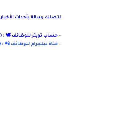
لتصلك رسالة
بأ
حداث الأخبار
–
حساب تويتر للوظائف 🕊 : (
–
قناة تيلجرام للوظائف 📲 : (