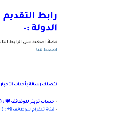
رابط التقديم 
الدولة :-
فضلاَ اضغط على الرابط التا
اضغط هنا
لتصلك رسالة
بأ
حداث الأخبار
–
حساب تويتر للوظائف 🕊 : (
–
قناة تلقرام للوظائف 📲 : (
ا