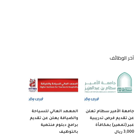
آخر الوظائف
جامعة الأمير سطام تعلن
المعهد العالي للسياحة
عن تقديم فرص تدريبية
والضيافة يعلن عن تقديم
عبر (تمهير) بمكافأة
برامج دبلوم منتهية
3,000 ريال
بالتوظيف