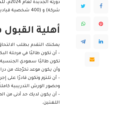
دورته الجديدة لعام 2024م، للطلاب والطالبات المتميزين في
شركة) و (400 شخصية قيادية) وذلك وفقاً للتفاصيل الموضحة أدناه.
أهلية القبول 
يمكنك التقدم بطلب الالتحاق ب
– أن تكون طالبًا في مرحلة ال
تكون طالبًا سعودي الجنسية ف
وأن يكون موعد تخرّجك من دراستك الحا
وحضور الورش التدريبية كاملةً من 25 يونيو إلى 06 يول
– أن يكون لديك حد أدنى من الم
اللغتين.