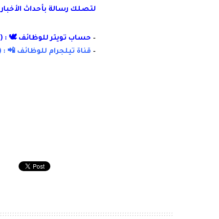
لتصلك رسالة
بأ
حداث الأخبار
–
حساب تويتر للوظائف 🕊 : (
–
قناة تيلجرام للوظائف 📲 : (