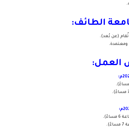
.
امعة الطائف:
قام (عن بُعد).
ومعتمدة.
 العمل:
اءً).
).