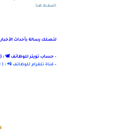
اضغط هنا
لتصلك رسال
ة
بأ
حداث الأخبار
–
حساب تويتر للوظائف 🕊 : (
–
قناة تلقرام للوظائف 📲 : (
ا