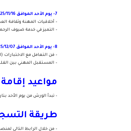
7- يوم الأحد الموافق 2025/11/16م:
– أخلاقيات المهنة وثقافة العمل (ال
– التميز في خدمة ضيوف الرحمن (السا
8- يوم الأحد الموافق 2025/12/07م:
– فن التعامل مع الاختبارات (الساعة 
– المستقبل المهني بين القلق وال
مواعيد إقامة 
– تبدأ الورش من يوم الأحد بتاريخ 2025/10/05م وتنتهي يوم السبت بتاريخ 2/07
طريقة التسجي
– من خلال الرابط التالي لمنص