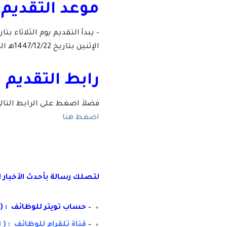
موعد التقديم:
الإثنين بتاريخ 1447/12/22هـ الموافق 2026/06/08م.
رابط التقديم 
فضلاَ اضغط على الرابط التا
اضغط هنا
لتصلك رسال
ة
ب
أ
حدث الأخبار 
–
حساب تويتر للوظائف : (
–
قناة تلقرام للوظائف : (
ا