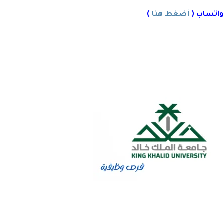
واتساب (
أضغط هنا
)