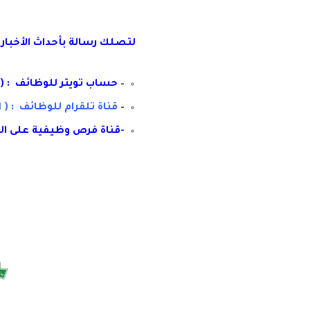
لتصلك رسال
ة
ب
أ
حداث الأخبار
–
حساب تويتر للوظائف : (
–
قناة تلقرام للوظائف : (
ا
-قناة فرص وظيفية على ال