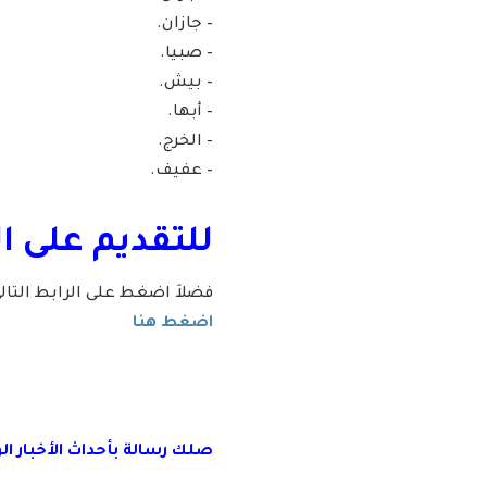
– جازان.
– صبيا.
– بيش.
– أبها.
– الخرج.
– عفيف.
للتقديم على ا
فضلاَ اضغط على الرابط التا
اضغط هنا
صلك رسال
ة
ب
أ
حداث الأخبار ا