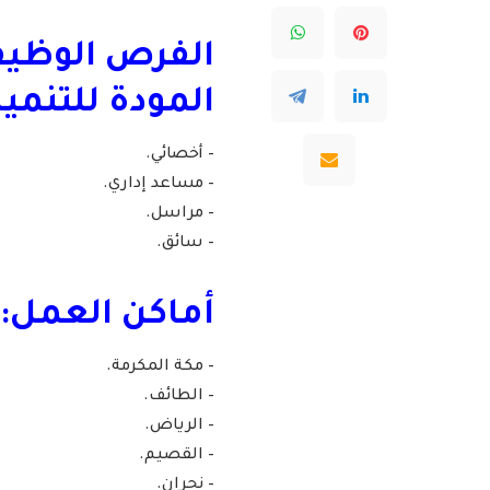
الفرص الوظيف
المودة للتنمي
– أخصائي.
– مساعد إداري.
– مراسل.
– سائق.
أماكن العمل:
– مكة المكرمة.
– الطائف.
– الرياض.
– القصيم.
– نجران.