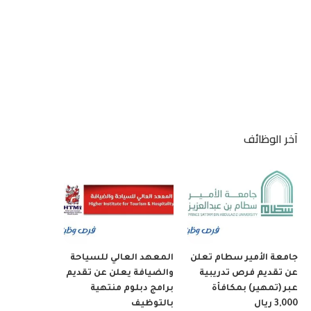
آخر الوظائف
جامعة الأمير سطام تعلن
المعهد العالي للسياحة
عن تقديم فرص تدريبية
والضيافة يعلن عن تقديم
عبر (تمهير) بمكافأة
برامج دبلوم منتهية
3,000 ريال
بالتوظيف