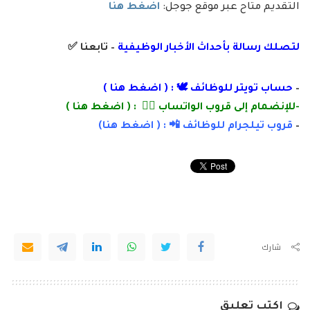
التقديم متاح عبر موقع جوجل:
اضغط هنا
لتصلك رسالة
بأ
حداث الأخبار الوظيفية
– تابعنا
✅
–
حساب تويتر للوظائف 🕊 : (
اضغط هنا
)
-للإنضمام إلى قروب الواتساب 👌🏽 : (
اضغط هنا
)
–
قروب تيلجرام للوظائف 📲 : (
اضغط
هنا)
شارك
اكتب تعليق