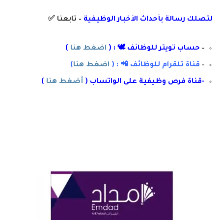
لتصلك رسال
ة
ب
أ
حداث الأخبار الوظيفية
– تابعنا
✅
–
حساب تويتر للوظائف 🕊 : (
اضغط هنا
)
–
قناة تلقرام للوظائف 📲 : (
اضغط هنا
)
-قناة فرص وظيفية على الواتساب (
أضغط هنا
)