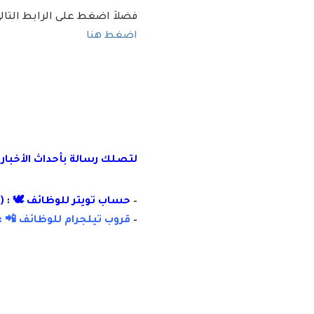
فضلاَ اضغط على الرابط التا
اضغط هنا
لتصلك رسالة
بأ
حداث الأخبار
–
حساب تويتر للوظائف 🕊 : (
–
قروب تيلجرام للوظائف 📲 :