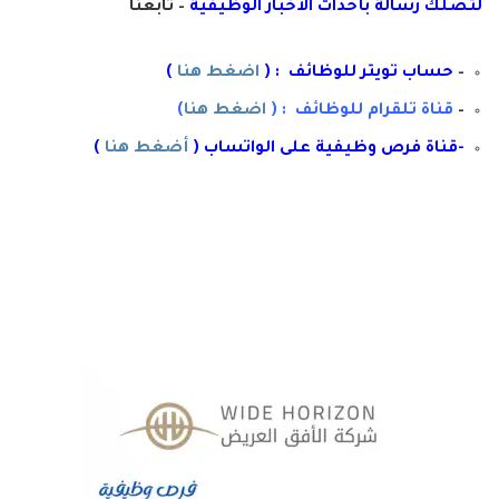
لتصلك رسال
ة
ب
أ
حداث الأخبار الوظيفية
– تابعنا
–
حساب تويتر للوظائف : (
اضغط هنا
)
–
قناة تلقرام للوظائف : (
اضغط هنا
)
-قناة فرص وظيفية على الواتساب (
أضغط هنا
)