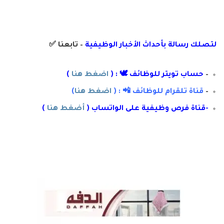
لتصلك رسال
ة
ب
أ
حداث الأخبار الوظيفية
– تابعنا
✅
–
حساب تويتر للوظائف 🕊 : (
اضغط هنا
)
–
قناة تلقرام للوظائف 📲 : (
اضغط هنا
)
-قناة فرص وظيفية على الواتساب (
أضغط هنا
)