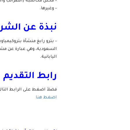
– محلل محاسبة (الضرائب والز
– وغيرها.
نبذة عن الشرك
– بترو رابغ منشأة بتروكيمياوي
السعودية، وهي عبارة عن مش
اليابانية.
رابط التقديم ف
فضلاَ اضغط على الرابط التا
اضغط هنا