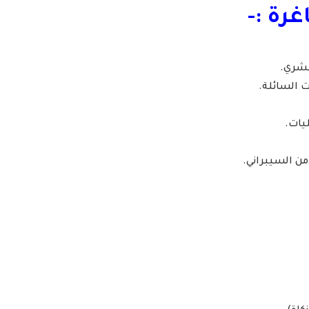
رة :-
بشري.
 السائلة.
يات.
ن السيبراني.