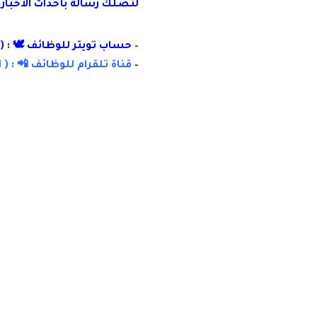
لتصلك رسالة
بأ
حداث الأخبار
–
حساب تويتر للوظائف 🕊 : (
–
قناة تلقرام للوظائف 📲 : (
ا