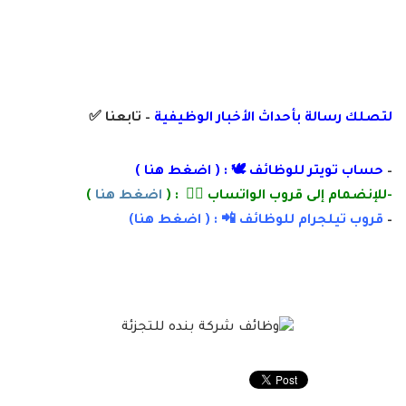
لتصلك رسالة
بأ
حداث الأخبار الوظيفية
– تابعنا
✅
–
حساب تويتر للوظائف 🕊 : (
اضغط هنا
)
-للإنضمام إلى قروب الواتساب 👌🏽 : (
اضغط هنا
)
–
قروب تيلجرام للوظائف 📲 : (
اضغط
هنا)