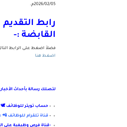
2026/02/05م.
رابط التقديم 
القابضة :-
فضلاَ اضغط على الرابط التا
اضغط هنا
لتصلك رسال
ة
ب
أ
حداث الأخبار
–
حساب تويتر للوظائف 🕊 :
–
قناة تلقرام للوظائف 📲 : 
-قناة فرص وظيفية على ال