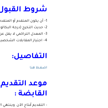
شروط القبول:
1- أن يكون المتقدم أو المتقدمة سعودي الجنسية.
2- حديث التخرج (درجة البكالوريوس للأعوام 2023م، 2024م، 2025م).
3- المعدل التراكمي لا يقل عن (3.75 من 5) أو (2.75 من 4) أو ما يعادلها.
4- اجتياز المقابلات الشخصية والاختبارات المطلوبة.
التفاصيل:
اضغط هنا
موعد التقديم 
القابضة :