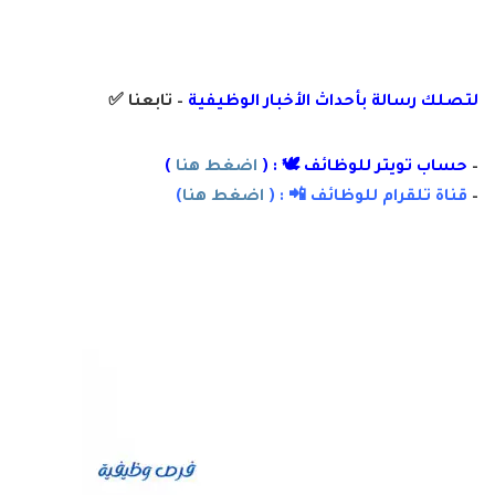
لتصلك رسال
ة
ب
أ
حداث الأخبار الوظيفية
– تابعنا
✅
–
حساب تويتر للوظائف 🕊 : (
اضغط هنا
)
–
قناة تلقرام للوظائف 📲 : (
اضغط هنا
)