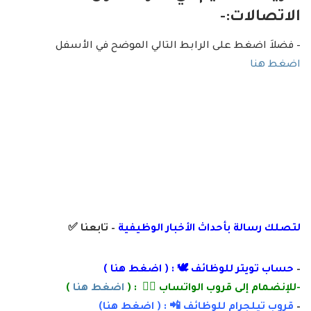
الاتصالات:-
– فضلاَ اضغط على الرابط التالي الموضح في الأسفل
اضغط هنا
لتصلك رسالة
بأ
حداث الأخبار الوظيفية
– تابعنا
✅
–
حساب تويتر للوظائف 🕊 : (
اضغط هنا
)
-للإنضمام إلى قروب الواتساب 👌🏽 : (
اضغط هنا
)
–
قروب تيلجرام للوظائف 📲 : (
اضغط
هنا)