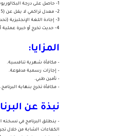
1- حاصل على درجة البكالوريوس في التخصصات الموضحة أعلاه أو ما يعادلها.
2- معدل تراكمي لا يقل عن (3.5 من 4) أو (4.5 من 5) أو ما يعادلها.
3- إجادة اللغة الإنجليزية (تحدثاً وكتابة).
4- حديث تخرج أو خبرة عملية أقل من سنة.
المزايا:
– مكافأة شهرية تنافسية.
– إجازات رسمية مدفوعة.
– تأمين طبي.
– مكافأة تخرج بنهاية البرنامج.
نبذة عن البرنا
– ينطلق البرنامج في نسخته ال
الكفاءات الشابة من خلال تجر