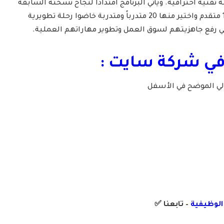
قنية احترافية. ويأتي البرنامج امتداداً لنجاح نسخته السابقة
التي استقبلت أكثر من 16,000 متقدم واختير منها 20 متدرباً ومتدربة خاضوا رحلة تطويرية
رفع جاهزيتهم لسوق العمل وتطوير مهاراتهم العملية.
في
شركة سايت
:
الي الموضح في الأسفل
 الوظيفية
– تابعنا
✅