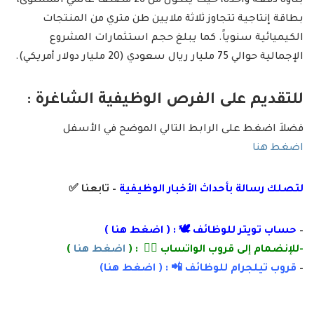
بناؤه دفعة واحدة، حيث يتكون من 26 مصنعاً عالمي المستوى،
بطاقة إنتاجية تتجاوز ثلاثة ملايين طن متري من المنتجات
الكيميائية سنوياً. كما يبلغ حجم استثمارات المشروع
الإجمالية حوالي 75 مليار ريال سعودي (20 مليار دولار أمريكي).
للتقديم على الفرص الوظيفية الشاغرة :
فضلاَ اضغط على الرابط التالي الموضح في الأسفل
اضغط هنا
لتصلك رسالة
بأ
حداث الأخبار الوظيفية
– تابعنا
✅
–
حساب تويتر للوظائف 🕊 : (
اضغط هنا
)
-للإنضمام إلى قروب الواتساب 👌🏽 : (
اضغط هنا
)
–
قروب تيلجرام للوظائف 📲 : (
اضغط
هنا)