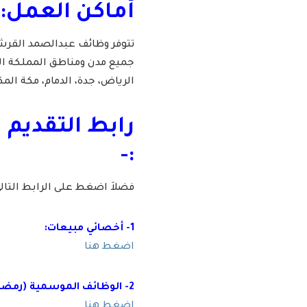
أماكن العمل:
تتوفر وظائف عبدالصمد القرش
جميع مدن ومناطق المملكة ال
الرياض، جدة، الدمام، مكة المك
رابط التقديم
:-
فضلاَ اضغط على الرابط التا
1- أخصائي مبيعات:
اضغط هنا
2- الوظائف الموسمية (رمضان):
اضغط هنا