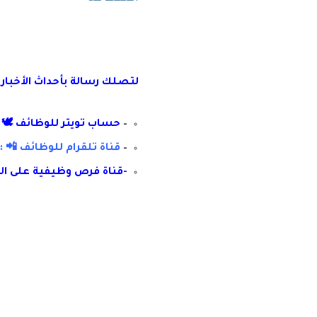
لتصلك رسال
ة
ب
أ
حداث الأخبار
–
حساب تويتر للوظائف 🕊 :
–
قناة تلقرام للوظائف 📲 : 
-قناة فرص وظيفية على ال