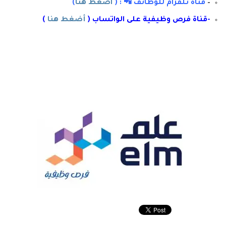
–
قناة تلقرام للوظائف 📲 : (
اضغط هنا
)
-قناة فرص وظيفية على الواتساب (
أضغط هنا
)