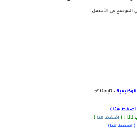
لي الموضح في الأسفل
 الوظيفية
– تابعنا
✅
اضغط هنا
)
👌🏽 : (
اضغط هنا
)
 (
اضغط
هنا)