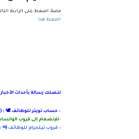
فضلاَ اضغط على الرابط التا
اضغط هنا
لتصلك رسالة
بأ
حداث الأخبار
–
حساب تويتر للوظائف 🕊 : (
-للإنضمام إلى قروب الواتساب 
–
قروب تيلجرام للوظائف 📲 :