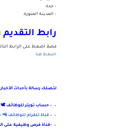
– جدة.
– المدينة المنورة.
رابط التقديم :
فضلاَ اضغط على الرابط التا
اضغط هنا
لتصلك رسال
ة
ب
أ
حداث الأخبار
–
حساب تويتر للوظائف 🕊 :
–
قناة تلقرام للوظائف 📲 : 
-قناة فرص وظيفية على ال