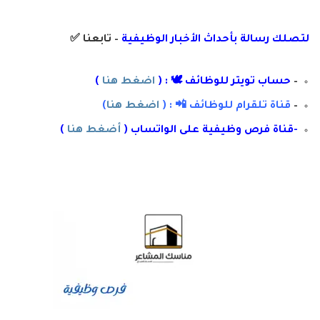
لتصلك رسال
ة
ب
أ
حداث الأخبار الوظيفية
– تابعنا
✅
–
حساب تويتر للوظائف 🕊 : (
اضغط هنا
)
–
قناة تلقرام للوظائف 📲 : (
اضغط هنا
)
-قناة فرص وظيفية على الواتساب (
أضغط هنا
)