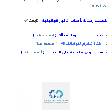
فضلاَ اضغط على الرابط التالي الموضح في الأسفل
أضغط هنا
لتصلك رسال
ة
ب
أ
حداث الأخبار الوظيفية
– تابعنا
✅
–
حساب تويتر للوظائف 🕊 : (
اضغط هنا
)
–
قناة تلقرام للوظائف 📲 : (
اضغط هنا
)
-قناة فرص وظيفية على الواتساب (
أضغط هنا
)