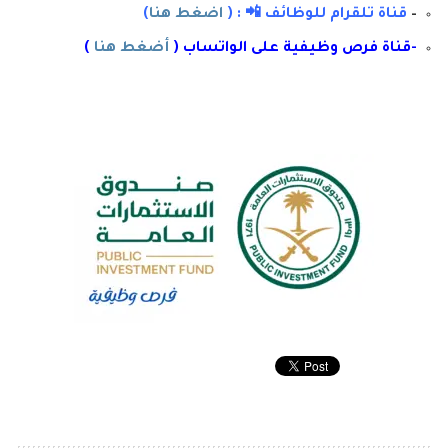
–
قناة تلقرام للوظائف 📲 : (
اضغط هنا
)
-قناة فرص وظيفية على الواتساب (
أضغط هنا
)