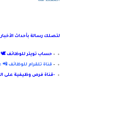
اضغط هنا
لتصلك رسال
ة
ب
أ
حداث الأخبار
–
حساب تويتر للوظائف 🕊 :
–
قناة تلقرام للوظائف 📲 : 
-قناة فرص وظيفية على ال