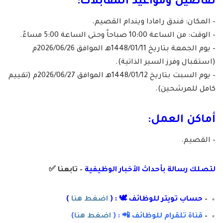
تفاصيل ومواعيد المقابلات:
– المكان: فندق رامادا ويندام القصيم.
– الوقت: من الساعة 10:00 صباحاً وحتى الساعة 5:00 مساءً.
– يوم الجمعة بتاريخ 1448/01/11هـ الموافق 2026/06/26م
(استقبال وفرز السير الذاتية).
– يوم السبت بتاريخ 1448/01/12هـ الموافق 2026/06/27م (تقييم
كامل للمرشحين).
أماكن العمل:
– القصيم.
لتصلك رسال
ة
ب
أ
حداث الأخبار الوظيفية
– تابعنا
✅
–
حساب تويتر للوظائف 🕊 : (
اضغط هنا
)
–
قناة تلقرام للوظائف 📲 : (
اضغط هنا
)