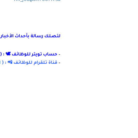
HR_JOB@DRTOOTH.sa
لتصلك رسالة
بأ
حداث الأخبار
–
حساب تويتر للوظائف 🕊 : (
–
قناة تلقرام للوظائف 📲 : (
ا