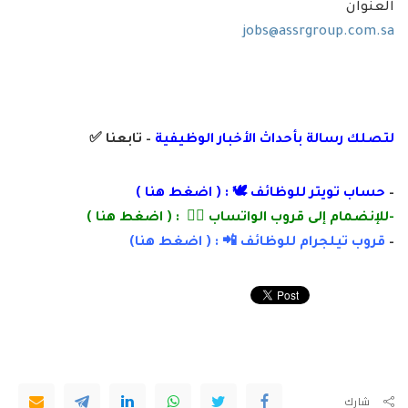
العنوان
jobs@assrgroup.com.sa
لتصلك رسالة
بأ
حداث الأخبار الوظيفية
– تابعنا
✅
–
حساب تويتر للوظائف 🕊 : (
اضغط هنا
)
-للإنضمام إلى قروب الواتساب 👌🏽 : (
اضغط هنا
)
–
قروب تيلجرام للوظائف 📲 : (
اضغط
هنا)
شارك