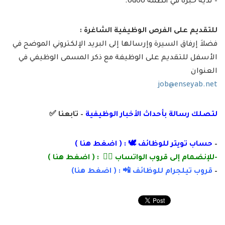
– لديه خبرة في أنظمة odoo.
للتقديم على الفرص الوظيفية الشاغرة :
فضلاَ إرفاق السيرة وإرسالها إلى البريد الإلكتروني الموضح في
الأسفل للتقديم على الوظيفة مع ذكر المسمى الوظيفي في
العنوان
job@enseyab.net
لتصلك رسالة
بأ
حداث الأخبار الوظيفية
– تابعنا
✅
–
حساب تويتر للوظائف 🕊 : (
اضغط هنا
)
-للإنضمام إلى قروب الواتساب 👌🏽 : (
اضغط هنا
)
–
قروب تيلجرام للوظائف 📲 : (
اضغط
هنا)