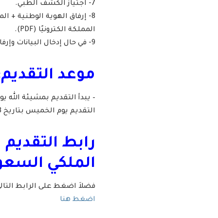
7- اجتياز الكشف الطبي.
8- إرفاق الهوية الوطنية + ا
المملكة الكترونيًا (PDF).
9- في حال إدخال البيانات وإرفاقها بشكل غير صحيح سيتم استبعاد الطلب تلقائياً.
موعد التقديم:
التقديم يوم الخميس بتاريخ 1446/06/18هـ الموافق 2024/12/19م.
رابط التقديم 
الملكي السعود
فضلاَ اضغط على الرابط التا
اضغط هنا