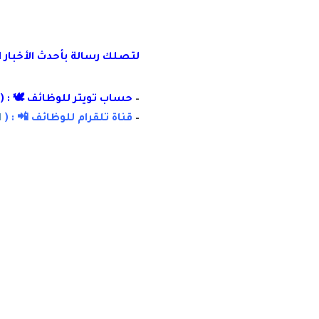
لتصلك رسالة
بأ
حدث الأخبار 
–
حساب تويتر للوظائف 🕊 : (
–
قناة تلقرام للوظائف 📲 : (
ا